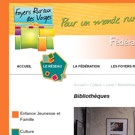
ACCUEIL
LE RÉSEAU
LA FÉDÉRATION
LES FOYERS 
Accueil
>
Culture
>
Livre
> Bibliothè
Bibliothèques
Enfance Jeunesse et
Famille
Culture