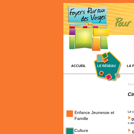
ACCUEIL
LE RÉSEAU
LA 
Accu
Ci
Le c
Enfance Jeunesse et
Famille
D
» e
Culture
D