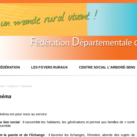
FÉDÉRATION
LES FOYERS RURAUX
CENTRE SOCIAL L'ARBORÉ-SENS
eil
>
Culture
> Cinéma
néma
inéma est pour nous au service
u lien social
: il rassemble les habitants, les générations et permet aux familles de « sortir
nsemble
e la parole et de l’échange
: il favorise les échanges, l’émotion, aborde des sujets de