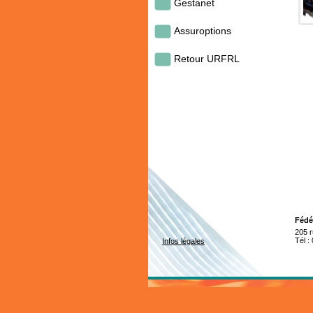
Gestanet
Assuroptions
Retour URFRL
Fédé
205 
Tél :
Infos légales