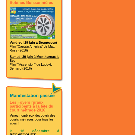
Bobines Buissonnières
Vendredi 29 juin à Begnécourt
Film "Captain America" de Matt
Ross (2016)
Samedi 30 juin à Monthureux le
Sec
Film "l'Ascension" de Ludovic
Bernard (2016)
Manifestation passée
Les Foyers ruraux
participents à la fête du
court métrage 2016 !
Venez nombreux découvrir des
courts métrages pour tous les
âges !
le 16 décembre à