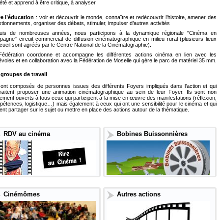
été et apprend à être critique, à analyser
e l’éducation
: voir et découvrir le monde, connaître et redécouvrir l’histoire, amener des
tionnements, organiser des débats, stimuler, impulser d’autres activités
uis de nombreuses années, nous participons à la dynamique régionale "Cinéma en
agne" circuit commercial de diffusion cinématographique en milieu rural (plusieurs lieux
cueil sont agréés par le Centre National de la Cinématographie).
Fédération coordonne et accompagne les différentes actions cinéma en lien avec les
voles et en collaboration avec la Fédération de Moselle qui gère le parc de matériel 35 mm.
 groupes de travail
sont composés de personnes issues des différents Foyers impliqués dans l’action et qui
haitent proposer une animation cinématographique au sein de leur Foyer. Ils sont non
ement ouverts à tous ceux qui participent à la mise en œuvre des manifestations (réflexion,
étences, logistique…) mais également à ceux qui ont une sensibilité pour le cinéma et qui
ent partager sur le sujet ou mettre en place des actions autour de la thématique.
RDV au cinéma
Bobines Buissonnières
Cinémômes
Autres actions