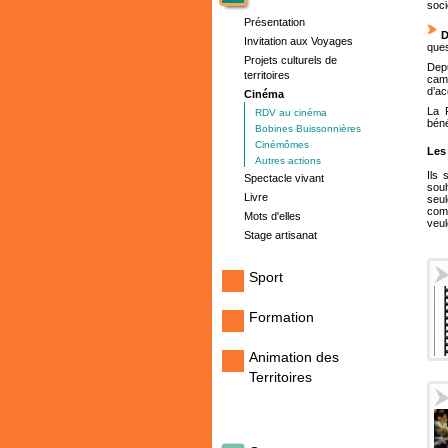
soci
Présentation
D
Invitation aux Voyages
ques
Projets culturels de
Dep
territoires
camp
d’ac
Cinéma
La 
RDV au cinéma
béné
Bobines Buissonnières
Cinémômes
Les
Autres actions
Ils 
Spectacle vivant
sou
Livre
seul
comp
Mots d'elles
veul
Stage artisanat
Sport
Formation
Animation des
Territoires