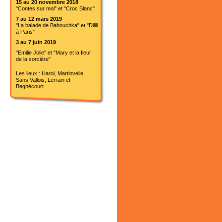
15 au 20 novembre 2018
"Contes sur moi" et "Croc Blanc"
7 au 12 mars 2019
"La balade de Babouchka" et "Dilili
à Paris"
3 au 7 juin 2019
"Emilie Jolie" et "Mary et la fleur
de la sorcière"
Les lieux : Harol, Martinvelle,
Sans Vallois, Lerrain et
Begnécourt