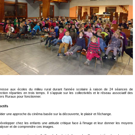
dresse aux écoles du milieu rural durant l’année scolaire à raison de 24 séances de
ection réparties en trois temps. Il s’appuie sur les collectivités et le réseau associatif des
rs Ruraux pour fonctionner.
ectifs
itier une approche du cinéma basée sur la découverte, le plaisir et l’échange.
velopper chez les enfants une attitude critique face à l’image et leur donner les moyens
alyser et de comprendre ces images.