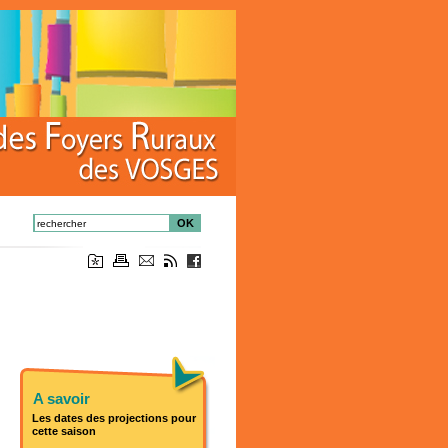
OK
A savoir
Les dates des projections pour
cette saison