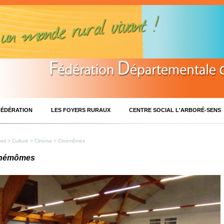
FÉDÉRATION
LES FOYERS RURAUX
CENTRE SOCIAL L'ARBORÉ-SENS
eil
>
Culture
>
Cinéma
> Cinémômes
némômes