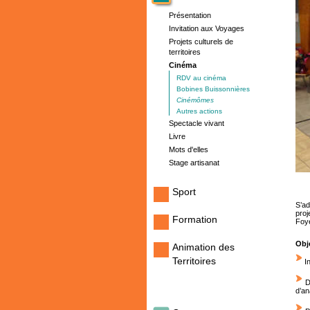
Présentation
Invitation aux Voyages
Projets culturels de
territoires
Cinéma
RDV au cinéma
Bobines Buissonnières
Cinémômes
Autres actions
Spectacle vivant
Livre
Mots d'elles
Stage artisanat
Sport
S’a
proj
Formation
Foye
Obj
Animation des
Territoires
In
Dé
d’an