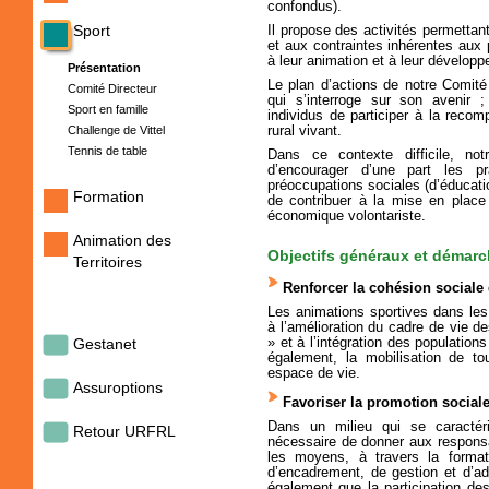
confondus).
Sport
Il propose des activités permettan
et aux contraintes inhérentes aux 
à leur animation et à leur dévelop
Présentation
Le plan d’actions de notre Comité
Comité Directeur
qui s’interroge sur son avenir 
Sport en famille
individus de participer à la rec
Challenge de Vittel
rural vivant.
Tennis de table
Dans ce contexte difficile, no
d’encourager d’une part les pr
préoccupations sociales (d’éducation
Formation
de contribuer à la mise en place
économique volontariste.
Animation des
Objectifs généraux et démar
Territoires
Renforcer la cohésion sociale 
Les animations sportives dans le
à l’amélioration du cadre de vie des
Gestanet
» et à l’intégration des populatio
également, la mobilisation de to
espace de vie.
Assuroptions
Favoriser la promotion sociale
Dans un milieu qui se caractéris
Retour URFRL
nécessaire de donner aux responsa
les moyens, à travers la forma
d’encadrement, de gestion et d’ad
également que la participation de