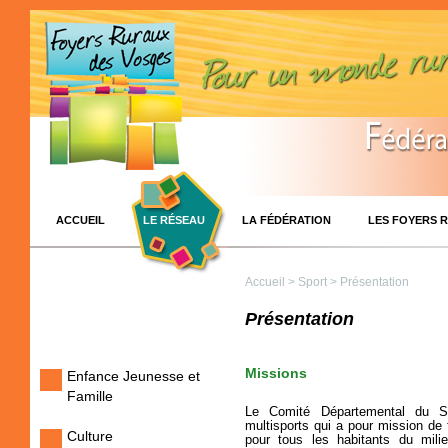
ACCUEIL
LE RÉSEAU
LA FÉDÉRATION
LES FOYERS 
Accueil
>
Sport
> Présentation
Présentation
Missions
Enfance Jeunesse et
Famille
Le Comité Départemental du S
multisports qui a pour mission de 
Culture
pour tous les habitants du milie