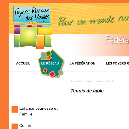
ACCUEIL
LE RÉSEAU
LA FÉDÉRATION
LES FOYERS 
Accueil
>
Sport
> Tennis de table
Tennis de table
Enfance Jeunesse et
Famille
Culture